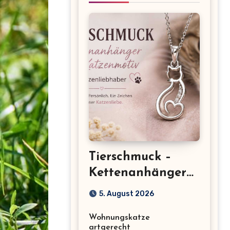
Tierschmuck –
Kettenanhänger
mit Katzenmotiv
5. August 2026
für
Wohnungskatze
Katzenliebhaber
artgerecht