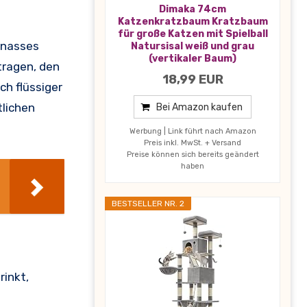
Dimaka 74cm
Katzenkratzbaum Kratzbaum
für große Katzen mit Spielball
r nasses
Natursisal weiß und grau
(vertikaler Baum)
tragen, den
18,99 EUR
ch flüssiger
tlichen
Bei Amazon kaufen
Werbung | Link führt nach Amazon
Preis inkl. MwSt. + Versand
Preise können sich bereits geändert
haben
BESTSELLER NR. 2
rinkt,