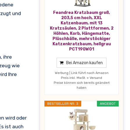
iedene
Feandrea Kratzbaum groß,
rzugt und
203,5 cm hoch, XXL
Katzenbaum, mit 13
Kratzsäulen, 2 Plattformen, 2
Höhlen, Korb, Hängematte,
Plüschbälle, mehrstöckiger
Katzenkratzbaum, hellgrau
PCT190W01
, ihre
Bei Amazon kaufen
lzeug wie
Werbung | Link führt nach Amazon
rd Ihre
Preis inkl. MwSt. + Versand
Preise können sich bereits geändert
haben
BESTSELLER NR. 3
ANGEBOT
n wird oder
Es ist auch