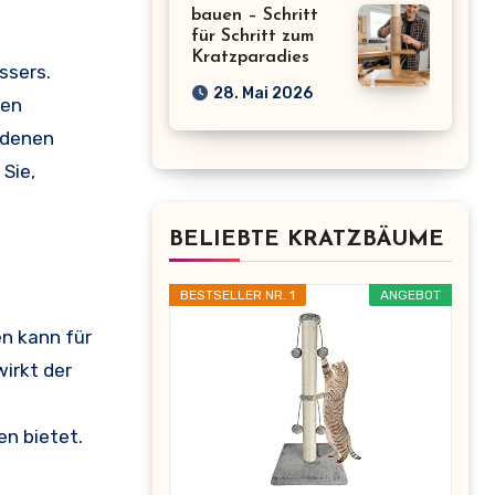
bauen – Schritt
für Schritt zum
Kratzparadies
ssers.
28. Mai 2026
gen
edenen
Sie,
BELIEBTE KRATZBÄUME
BESTSELLER NR. 1
ANGEBOT
en kann für
irkt der
en bietet.