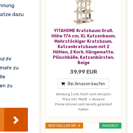
ennung
Katze dazu
YITAHOME Kratzbaum Groß,
Höhe 176 cm, XL Katzenbaum,
Mehrstöckiger Kratzbaum,
Katzenkratzbaum mit 2
Höhlen, 2 Korb, Hängematte,
Plüschbälle, Katzenbürsten,
d ihr
Beige
 mehr zu
39,99 EUR
lle
Bei Amazon kaufen
ten zu
Werbung | Link führt nach Amazon
Preis inkl. MwSt. + Versand
Preise können sich bereits geändert
haben
BESTSELLER NR. 4
ANGEBOT