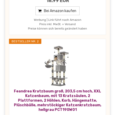
18,99 EUR
Bei Amazon kaufen
Werbung | Link führt nach Amazon
Preis inkl. MwSt. + Versand
Preise können sich bereits geändert haben
BESTSELLER NR. 2
Feandrea Kratzbaum groß, 203,5 cm hoch, XXL
Katzenbaum, mit 13 Kratzsäulen, 2
Plattformen, 2 Höhlen, Korb, Hängematte,
Plüschbälle, mehrstöckiger Katzenkratzbaum,
hellgrau PCT190W01