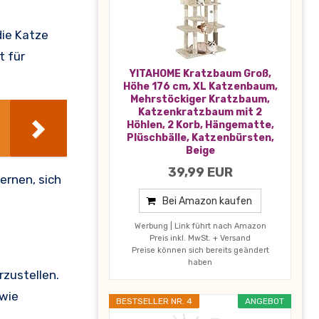
die Katze
t für
YITAHOME Kratzbaum Groß,
Höhe 176 cm, XL Katzenbaum,
Mehrstöckiger Kratzbaum,
Katzenkratzbaum mit 2
Höhlen, 2 Korb, Hängematte,
Plüschbälle, Katzenbürsten,
Beige
39,99 EUR
ernen, sich
Bei Amazon kaufen
Werbung | Link führt nach Amazon
Preis inkl. MwSt. + Versand
Preise können sich bereits geändert
haben
rzustellen.
 wie
BESTSELLER NR. 4
ANGEBOT