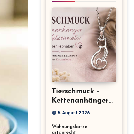
Tierschmuck –
Kettenanhänger
mit Katzenmotiv
5. August 2026
für
Wohnungskatze
Katzenliebhaber
artgerecht