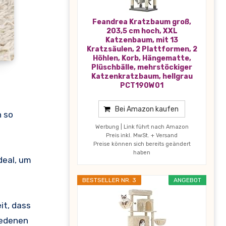
Feandrea Kratzbaum groß,
203,5 cm hoch, XXL
Katzenbaum, mit 13
Kratzsäulen, 2 Plattformen, 2
Höhlen, Korb, Hängematte,
Plüschbälle, mehrstöckiger
Katzenkratzbaum, hellgrau
PCT190W01
Bei Amazon kaufen
n so
Werbung | Link führt nach Amazon
Preis inkl. MwSt. + Versand
Preise können sich bereits geändert
haben
deal, um
BESTSELLER NR. 3
ANGEBOT
it, dass
iedenen