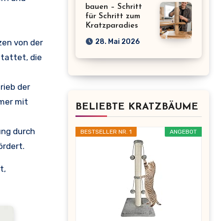
bauen – Schritt
für Schritt zum
Kratzparadies
zen von der
28. Mai 2026
tattet, die
rieb der
mmer mit
BELIEBTE KRATZBÄUME
ung durch
BESTSELLER NR. 1
ANGEBOT
ördert.
t,