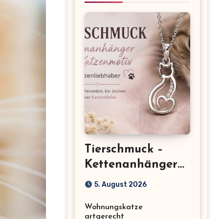
Tierschmuck –
Kettenanhänger
mit Katzenmotiv
5. August 2026
für
Wohnungskatze
Katzenliebhaber
artgerecht