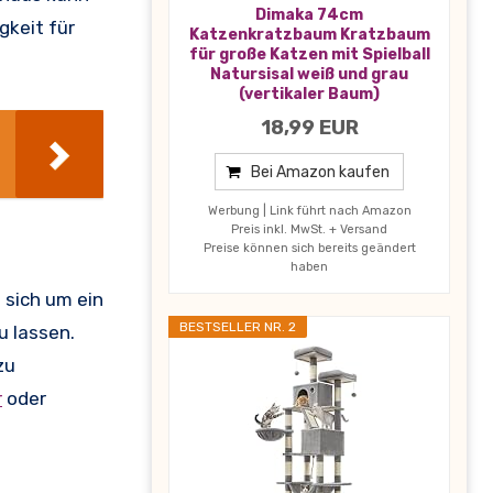
Dimaka 74cm
gkeit für
Katzenkratzbaum Kratzbaum
für große Katzen mit Spielball
Natursisal weiß und grau
(vertikaler Baum)
18,99 EUR
Bei Amazon kaufen
Werbung | Link führt nach Amazon
Preis inkl. MwSt. + Versand
Preise können sich bereits geändert
haben
s sich um ein
BESTSELLER NR. 2
u lassen.
zu
r
oder