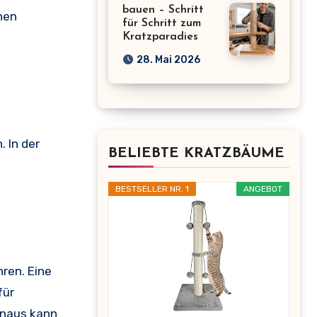
bauen – Schritt
nen
für Schritt zum
Kratzparadies
28. Mai 2026
 In der
BELIEBTE KRATZBÄUME
BESTSELLER NR. 1
ANGEBOT
ren. Eine
für
inaus kann