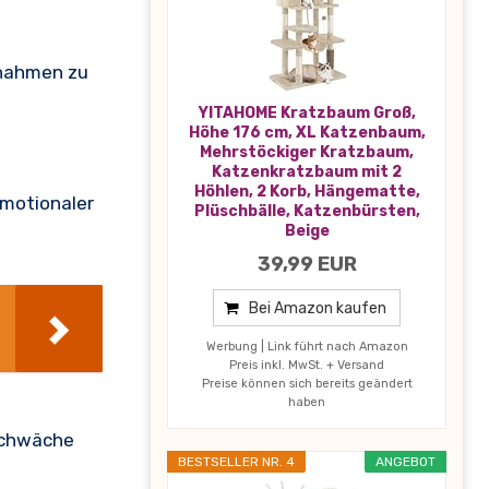
ßnahmen zu
YITAHOME Kratzbaum Groß,
Höhe 176 cm, XL Katzenbaum,
Mehrstöckiger Kratzbaum,
Katzenkratzbaum mit 2
Höhlen, 2 Korb, Hängematte,
emotionaler
Plüschbälle, Katzenbürsten,
Beige
39,99 EUR
Bei Amazon kaufen
Werbung | Link führt nach Amazon
Preis inkl. MwSt. + Versand
Preise können sich bereits geändert
haben
schwäche
BESTSELLER NR. 4
ANGEBOT