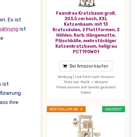
Feandrea Kratzbaum groß,
203,5 cm hoch, XXL
n. Es ist
Katzenbaum, mit 13
nährung
ist
Kratzsäulen, 2 Plattformen, 2
Höhlen, Korb, Hängematte,
he
Plüschbälle, mehrstöckiger
Katzenkratzbaum, hellgrau
PCT190W01
Bei Amazon kaufen
Werbung | Link führt nach Amazon
Preis inkl. MwSt. + Versand
 ist
Preise können sich bereits geändert
fizierung
haben
ass ihre
BESTSELLER NR. 3
ANGEBOT