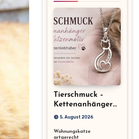
Tierschmuck –
Kettenanhänger
mit Katzenmotiv
5. August 2026
für
Wohnungskatze
Katzenliebhaber
artgerecht