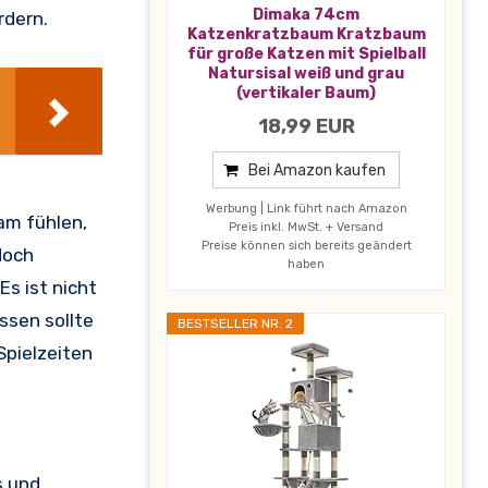
Dimaka 74cm
rdern.
Katzenkratzbaum Kratzbaum
für große Katzen mit Spielball
Natursisal weiß und grau
(vertikaler Baum)
18,99 EUR
Bei Amazon kaufen
Werbung | Link führt nach Amazon
sam fühlen,
Preis inkl. MwSt. + Versand
Preise können sich bereits geändert
doch
haben
s ist nicht
ssen sollte
BESTSELLER NR. 2
Spielzeiten
s und