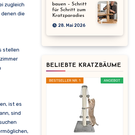
i zugleich
bauen – Schritt
für Schritt zum
t denen die
Kratzparadies
28. Mai 2026
 stellen
nzimmer
BELIEBTE KRATZBÄUME
h
BESTSELLER NR. 1
ANGEBOT
n, ist es
ann, sind
suchen
ermöglichen,