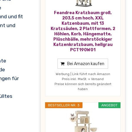
e
Feandrea Kratzbaum groß,
nd und fit
203,5 cm hoch, XXL
Katzenbaum, mit 13
nnt und
Kratzsäulen, 2 Plattformen, 2
Höhlen, Korb, Hängematte,
Plüschbälle, mehrstöckiger
Katzenkratzbaum, hellgrau
PCT190W01
mte
Bei Amazon kaufen
de
Werbung | Link führt nach Amazon
ngen für
Preis inkl. MwSt. + Versand
Preise können sich bereits geändert
haben
ülltes
BESTSELLER NR. 3
ANGEBOT