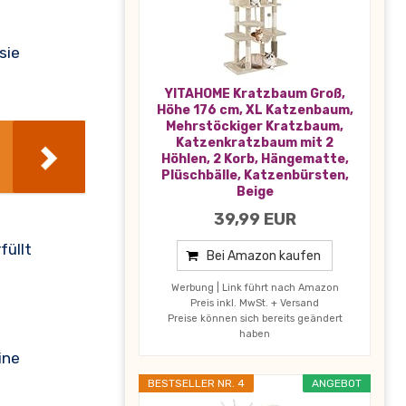
sie
YITAHOME Kratzbaum Groß,
Höhe 176 cm, XL Katzenbaum,
Mehrstöckiger Kratzbaum,
Katzenkratzbaum mit 2
Höhlen, 2 Korb, Hängematte,
Plüschbälle, Katzenbürsten,
Beige
39,99 EUR
füllt
Bei Amazon kaufen
Werbung | Link führt nach Amazon
Preis inkl. MwSt. + Versand
Preise können sich bereits geändert
haben
ine
BESTSELLER NR. 4
ANGEBOT