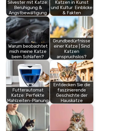
Silvester mit Katze:
Katzen in Kunst
Beruhigung &
und Kultur: Einblicke
Angstbewältigung
& Fakten
Grundbedürfnisse
Warum beobachtet
einer Katze | Sind
mich meine Katze
Katzen
beim Schlafen?
anspruchslos?
Entdecken Sie die
Futterautomat
faszinierende
Katze: Perfekte
Geschichte der
Mahlzeiten-Planung
Hauskatze